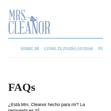
SOBRE MÍ
CÓMO TE PUEDO AYUDAR
PON U
FAQs
¿Está Mrs. Cleanor hecho para mí? La
respuesta es SÍ: