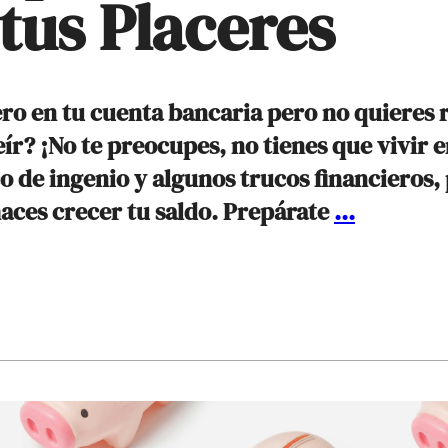
 tus Placeres
ero en tu cuenta bancaria pero no quieres
ír? ¡No te preocupes, no tienes que vivir 
o de ingenio y algunos trucos financieros
5
haces crecer tu saldo. Prepárate
...
Consejos
para
Ahorrar
Dinero
sin
Sacrifica
tus