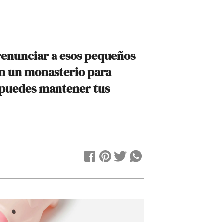
 renunciar a esos pequeños
en un monasterio para
, puedes mantener tus
r