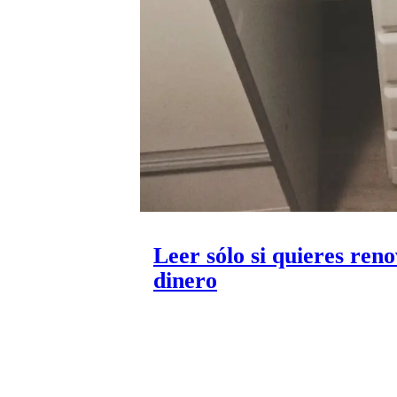
Leer sólo si quieres re
dinero