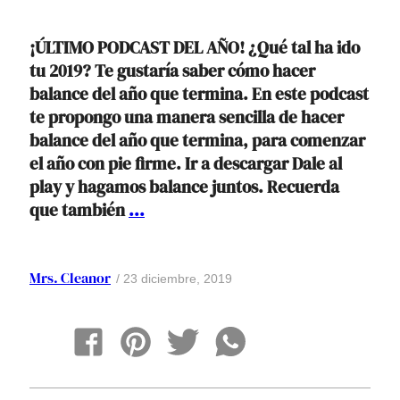
¡ÚLTIMO PODCAST DEL AÑO! ¿Qué tal ha ido
tu 2019? Te gustaría saber cómo hacer
balance del año que termina. En este podcast
te propongo una manera sencilla de hacer
balance del año que termina, para comenzar
el año con pie firme. Ir a descargar Dale al
play y hagamos balance juntos. Recuerda
Ep.
que también
...
12.
Cómo
hacer
Mrs. Cleanor
23 diciembre, 2019
balance
del
año.