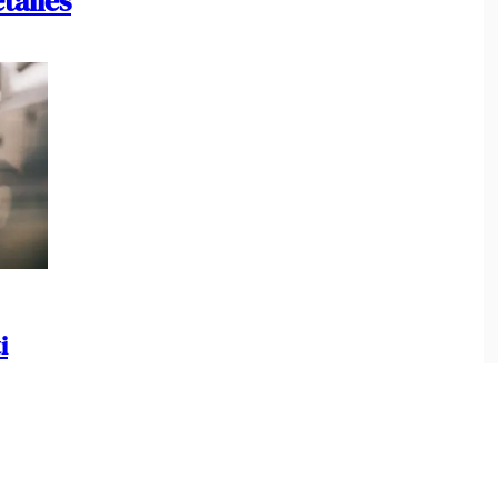
talles
i