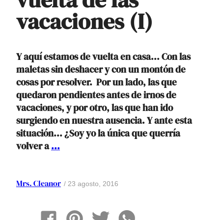
vacaciones (I)
Y aquí estamos de vuelta en casa... Con las
maletas sin deshacer y con un montón de
cosas por resolver. Por un lado, las que
quedaron pendientes antes de irnos de
vacaciones, y por otro, las que han ido
surgiendo en nuestra ausencia. Y ante esta
situación... ¿Soy yo la única que querría
Cómo
volver a
...
organizar
la
vuelta
Mrs. Cleanor
23 agosto, 2016
de
las