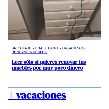
BRICOLAJE
CHALK PAINT
ORGANIZAR
RENOVAR MUEBLES
Leer sólo si quieres renovar tus
muebles por muy poco dinero
+ vacaciones